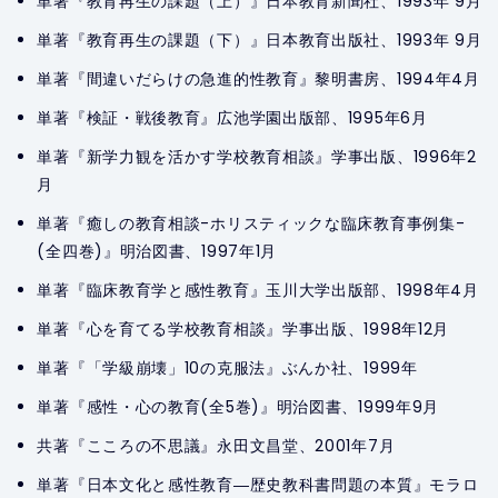
単著『教育再生の課題（上）』日本教育新聞社、1993年 9月
単著『教育再生の課題（下）』日本教育出版社、1993年 9月
単著『間違いだらけの急進的性教育』黎明書房、1994年4月
単著『検証・戦後教育』広池学園出版部、1995年6月
単著『新学力観を活かす学校教育相談』学事出版、1996年2
月
単著『癒しの教育相談-ホリスティックな臨床教育事例集-
(全四巻)』明治図書、1997年1月
単著『臨床教育学と感性教育』玉川大学出版部、1998年4月
単著『心を育てる学校教育相談』学事出版、1998年12月
単著『「学級崩壊」10の克服法』ぶんか社、1999年
単著『感性・心の教育(全5巻)』明治図書、1999年9月
共著『こころの不思議』永田文昌堂、2001年7月
単著『日本文化と感性教育―歴史教科書問題の本質』モラロ