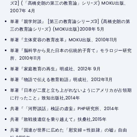
ズ2] (「髙橋史朗の第三の教育論」シリ-ズ) MOKU出版、
2007年 4月
単著『親学対談』 [第三の教育論シリーズ3] (髙橋史朗の第
三の教育論シリ-ズ) (MOKU出版)2008年 5月
単著『主体変容の教育改革』MOKU出版、2010年11月
単著『脳科学から見た日本の伝統的子育て』モラロジー研究
所、2010年11月
単著『家庭教育の再生』明成社、2012年 9月
単著『物語で伝える教育勅語』明成社、2012年11月
単著『日本が二度と立ち上がれないようにアメリカが占領期
に行ったこと』致知出版社,2014年
共著『「河野談話」検証の虚妄』PHP研究所、2014年
共著『敗戦後遺症を乗り越えて』扶桑社,2015年
共著『国連が世界に広めた「慰安婦＝性奴隷」の嘘』自由