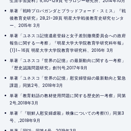
生涯学習資料』5,110-129頁 モラロジー研究所、2014年10月
単著「戦時プロパガンダとブラッドフォード・スミス」『戦
後教育史研究』28,21-28頁 明星大学戦後教育史研究センタ
ー、2015年 3月
単著「ユネスコ記憶遺産登録と女子差別撤廃委員会への政府
報告に関する一考察」『明星大学大学院教育学研究科年報』
(1)1～16頁 明星大学大学院教育学研究科、2016年 3月
単著「ユネスコ『世界の記憶』の最新動向に関する一考察」
『歴史認識問題研究』創刊号,2017年9月
単著「ユネスコ「世界の記憶」慰安婦登録の最新動向と緊急
課題」同第2号、2018年3月
単著「教育勅語の教材使用問題に関する歴史的一考察」同第
2号,2018年3月
単著「『朝鮮人慰安婦虐殺』映像についての考察⑴」同第3
号、,2018年9月
単著「同⑵」同第4号、2019年3月