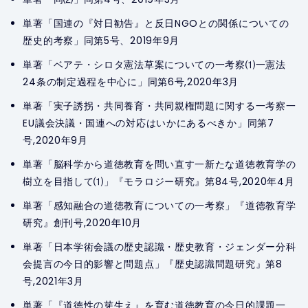
単著「国連の『対日勧告』と反日NGOとの関係についての
歴史的考察」同第5号、2019年9月
単著「ベアテ・シロタ憲法草案についての一考察⑴一憲法
24条の制定過程を中心に」同第6号,2020年3月
単著「実子誘拐・共同養育・共同親権問題に関する一考察一
EU議会決議・国連への対応はいかにあるべきか」同第7
号,2020年9月
単著「脳科学から道徳教育を問い直す一新たな道徳教育学の
樹立を目指して⑴」『モラロジー研究』第84号,2020年4月
単著「感知融合の道徳教育についての一考察」『道徳教育学
研究』創刊号,2020年10月
単著「日本学術会議の歴史認識・歴史教育・ジェンダー分科
会提言の今日的影響と問題点」『歴史認識問題研究』第8
号,2021年3月
単著「『道徳性の芽生え』を育む道徳教育の今日的課題一