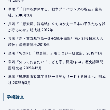
社,2016年
単著『「日本を解体する」戦争プロパガンダの現在』宝島
社、2016年3月
共著『「慰安婦」謀略戦に立ち向かえ一日本の子供たちを誰
が守るのか』明成社,2017年
共著『新・東京裁判論一GHQ戦争贖罪計画と戦後日本人の
精神』産経新聞社,2018年
単著『WGIPと「歴史戦」』モラロジー研究所、2019年1月
単著『知っておきたい「こども庁」問題Q&A』歴史認識問
題研究会.2021年12月
単著『戦後教育改革半世紀一世界をリードする日本へ』明成
社,2025年3月
学術論文