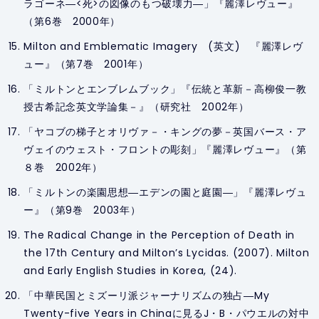
ラゴーネ―<死>の図像のもつ破壊力―」『麗澤レヴュー』
（第6巻 2000年）
Milton and Emblematic Imagery (英文) 『麗澤レヴ
ュー』（第7巻 2001年）
「ミルトンとエンブレムブック」『伝統と革新－高柳俊一教
授古希記念英文学論集－』（研究社 2002年）
「ヤコブの梯子とオリヴァ－・キングの夢－英国バース・ア
ヴェイのウェスト・フロントの彫刻」『麗澤レヴュー』（第
８巻 2002年）
「ミルトンの楽園思想―エデンの園と庭園―」『麗澤レヴュ
ー』（第9巻 2003年）
The Radical Change in the Perception of Death in
the 17th Century and Milton’s
Lycidas.
(2007).
Milton
and Early English Studies in Korea,
(24).
「中華民国とミズーリ派ジャーナリズムの独占―
My
Twenty-five Years in China
に見るJ・B・パウエルの対中