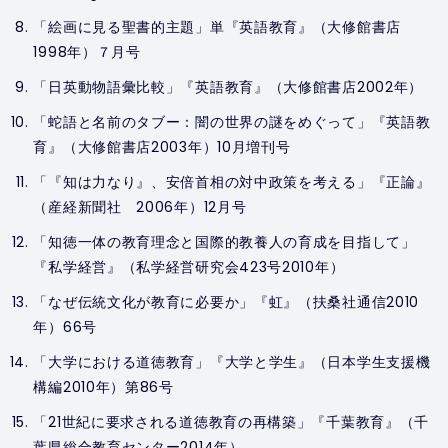
「絵画に見る聖書的主題」単『英語教育』（大修館書店
1998年）７月号
「日英動物語彙比較」『英語教育』（大修館書店2002年）
「蛇語と名前のタブー：闇の世界の謎をめぐって」『英語教
育』（大修館書店2003年）10月増刊号
「『知は力なり』、安倍首相の対中政策を考える」『正論』
（産経新聞社 2006年）12月号
「知徳一体の教育理念と国際的教養人の育成を目指して」
『私学経営』（私学経営研究会423号2010年）
「なぜ伝統文化が教育に必要か」『虹』（扶桑社通信2010
年）66号
「大学における道徳教育」『大学と学生』（日本学生支援機
構編2010年）第86号
「21世紀に要求される道徳教育の再構築」『千葉教育』（千
葉県総合教育センター2014年）