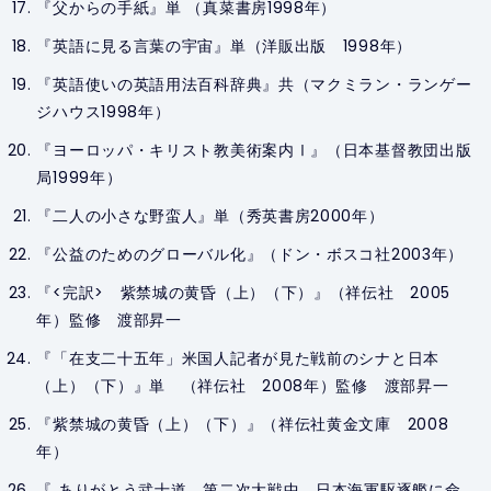
『父からの手紙』単 （真菜書房1998年）
『英語に見る言葉の宇宙』単（洋販出版 1998年）
『英語使いの英語用法百科辞典』共（マクミラン・ランゲー
ジハウス1998年）
『ヨーロッパ・キリスト教美術案内Ⅰ』（日本基督教団出版
局1999年）
『二人の小さな野蛮人』単（秀英書房2000年）
『公益のためのグローバル化』（ドン・ボスコ社2003年）
『<完訳> 紫禁城の黄昏（上）（下）』（祥伝社 2005
年）監修 渡部昇一
『「在支二十五年」米国人記者が見た戦前のシナと日本
（上）（下）』単 （祥伝社 2008年）監修 渡部昇一
『紫禁城の黄昏（上）（下）』（祥伝社黄金文庫 2008
年）
『 ありがとう武士道―第二次大戦中、日本海軍駆逐艦に命