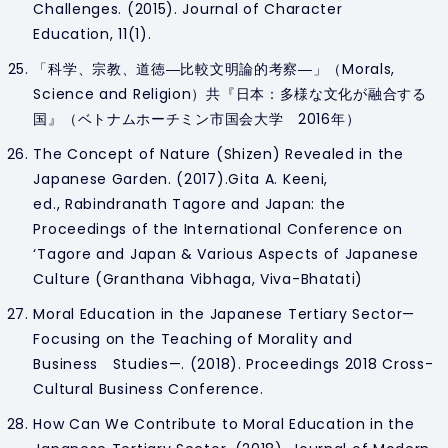
Challenges. (2015).
Journal of Character
Education,
11(1).
「科学、宗教、道徳―比較文明論的考察―」（Morals,
Science and Religion）共『日本：多様な文化が融合する
国』（ベトナムホーチミン市国会大学 2016年）
The Concept of Nature (
Shizen
) Revealed in the
Japanese Garden. (2017).Gita A. Keeni,
ed.,
Rabindranath Tagore and Japan: the
Proceedings of the International Conference on
‘Tagore and Japan & Various Aspects of Japanese
Culture
(Granthana Vibhaga, Viva-Bhatati)
Moral Education in the Japanese Tertiary Sector—
Focusing on the Teaching of Morality and
Business Studies—. (2018).
Proceedings 2018 Cross-
Cultural Business Conference.
How Can We Contribute to Moral Education in the