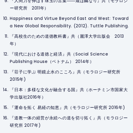
『人間力を伸ばす珠玉の言葉――箴は鍼なり』共（モラロジ
ー研究所 2011年）
Happiness and Virtue Beyond East and West: Toward
a New Global Responsibility.
(2012). Tuttle Publishing.
『高校生のための道徳教科書』共（麗澤大学出版会 2013
年）
『現代における道徳と経済』共（Social Science
Publishing House（ベトナム） 2014年）
『荘子に学ぶ 明鏡止水のこころ』共（モラロジー研究所
2015年)
『日本：多様な文化が融合する国』共（ホーチミン市国家大
学出版社2016年）
『運命を拓く 易経の知恵』共（モラロジー研究所 2016年)
『道教一体の経営が永続への道を切り拓く』共（モラロジー
研究所 2017年)