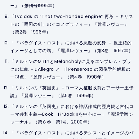
ー』（創刊号1995年）
「Lycidas の “That two-handed engine” 再考 －キリス
トの「両刃の剣」のイコノグラフィー」『麗澤レヴュー』
（第2巻 1996年）
「『パラダイス・ロスト』における悪魔の変身 － 反王権的
イメージとしての鵜」『麗澤レヴュー』（第3巻 1997年）
「ミルトンのMirthとMelancholyに見るエンブレム・ブッ
クの伝統 －L’Allegro と Il Penseroso の図像学的解釈の
一視点」『麗澤レヴュー』（第4巻 1998年）
「ミルトンの『英国史』－ローマ人征服以前とアーサー王伝
説」『麗澤レヴュー』（第5巻 1995年）
「ミルトンの『英国史』における神話作成的歴史観と古代ロ
ーマ共和主義―Book IとBook IIを中心に―」『麗澤学際ジ
ャーナル』（第８巻 第1号、2000年）
「『パラダイス・ロスト』におけるテクストとイメージのパ