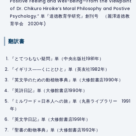
Positive Feeling and Well-being—From the Viewpoint
of Dr. Chikuro Hiroike’s Moral Philosophy and Postive
Psychology.” 単『道徳教育学研究』創刊号 （麗澤道徳教
育学会 2020年)
翻訳書
『とてつもない疑問』単（中央出版社1981年）
『イギリス――くにとひと』単（英友社1982年）
『英文学のための動植物事典』単（大修館書店1990年）
『英詩日記』単（大修館書店1990年）
『ミルワード＝日本人への旅』単（丸善ライブラリー 1991
年）
『英文学日記』単（大修館書店1991年）
『聖書の動物事典』単（大修館書店1992年）