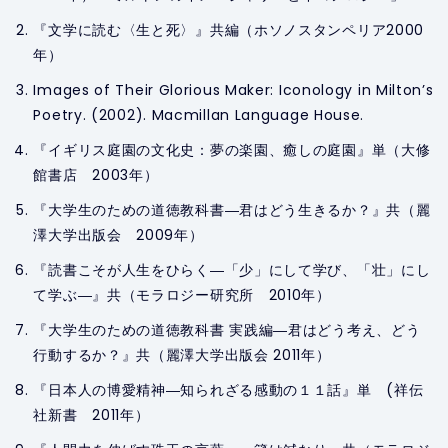
『文学に読む〈生と死〉』共編（ホソノスタンペリア2000
年）
Images of Their Glorious Maker: Iconology in Milton’s
Poetry.
(2002). Macmillan Language House.
『イギリス庭園の文化史：夢の楽園、癒しの庭園』単（大修
館書店 2003年）
『大学生のための道徳教科書―君はどう生きるか？』共（麗
澤大学出版会 2009年）
『読書こそが人生をひらく―「少」にして学び、「壮」にし
て学ぶ―』共（モラロジー研究所 2010年）
『大学生のための道徳教科書 実践編―君はどう考え、どう
行動するか？』共（麗澤大学出版会 2011年）
『日本人の博愛精神―知られざる感動の１１話』単 (祥伝
社新書 2011年）