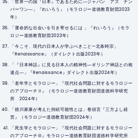
「世界一の国『日本』であるために―ジャパン アズ ナン
バーワン―」『れいろう』（モラロジー道徳教育財団2023
年）
「運命的な出会いを引き寄せるには 」『れいろう』（モラ
ロジー道徳教育財団2023年）
「今こそ、現代の日本人が学ぶべきこと—北条時宗」
『Renaissance』（ダイレクト出版2023年）
「『日本神話』に見る日本人の精神性―ギリシア神話との相
違点―」『Renaissance』ダイレクト出版2024年）
「老年学とモラロジー」『現代社会問題に対するモラロジー
のアプローチⅡ』（モラロジー道徳教育財団道徳科学研究
所 2024年）
「徳川家康が考えた持続可能性とは」巻頭言『三方よし経
営』（モラロジー道徳教育財団2024年）
「死生学とモラロジー」『現代社会問題に対するモラロジー
のアプローチⅢ』モラロジー道徳教育財団道徳科学研究所