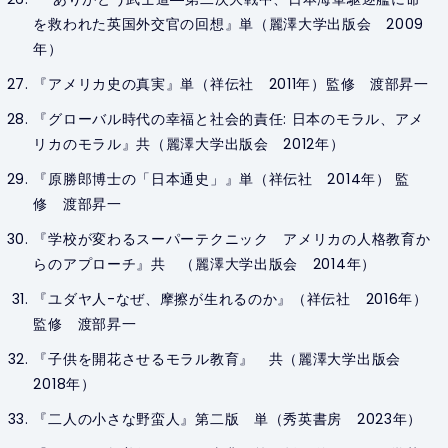
を救われた英国外交官の回想』単（麗澤大学出版会 2009
年）
『アメリカ史の真実』単（祥伝社 2011年）監修 渡部昇一
『グローバル時代の幸福と社会的責任: 日本のモラル、アメ
リカのモラル』共（麗澤大学出版会 2012年）
『原勝郎博士の「日本通史」』単（祥伝社 2014年） 監
修 渡部昇一
『学校が変わるスーパーテクニック アメリカの人格教育か
らのアプローチ』共 （麗澤大学出版会 2014年）
『ユダヤ人-なぜ、摩擦が生れるのか』（祥伝社 2016年）
監修 渡部昇一
『子供を開花させるモラル教育』 共（麗澤大学出版会
2018年）
『二人の小さな野蛮人』第二版 単（秀英書房 2023年）