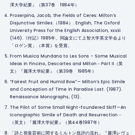
澤大学紀要』（第37巻 1984年）
Proserpina, Jacob, the Fields of Ceres: Milton’s
Disjunctive Similes.（1984）.
English
, The Oxford
University Press for the English Association, xxxiii
(146).《付記》1985年、同論文にて上智大学英文学会より
「ロゲン賞」（本賞）を受賞。
From Musica Mundana to Les Sons – Some Musical
Ideas in Fincino, Descartes and Milton－Part II（英
文）『麗澤大学紀要』（第39巻 1985年）
“Fairest Fruit and Humid Bow”— Milton’s Epic Simile
and Conception of Time in
Paradise Lost.
(1987).
Renaissance Monographs, (13).
The Pilot of Some Small Night-foundered Skiff—An
Iconographic Simile of Death and Resurrection－
（英文）『麗澤大学紀要』（第44巻1987年）
「詩と視覚芸術に関するミルトン批評の流れ」『麗澤レヴュ