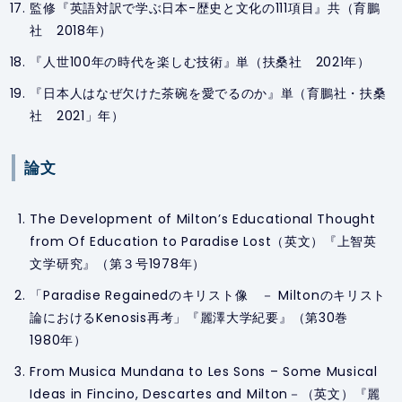
監修『英語対訳で学ぶ日本-歴史と文化の111項目』共（育鵬
社 2018年）
『人世100年の時代を楽しむ技術』単（扶桑社 2021年）
『日本人はなぜ欠けた茶碗を愛でるのか』単（育鵬社・扶桑
社 2021」年）
論文
The Development of Milton’s Educational Thought
from
Of Education
to
Paradise Lost
（英文）『上智英
文学研究』（第３号1978年）
「
Paradise Regained
のキリスト像 － Miltonのキリスト
論におけるKenosis再考」『麗澤大学紀要』（第30巻
1980年）
From Musica Mundana to Les Sons – Some Musical
Ideas in Fincino, Descartes and Milton－（英文）『麗