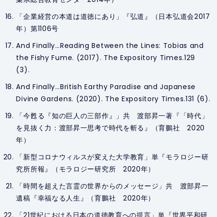
「企業経営の本道は道徳にあり」『弘道』（日本弘道会2017
年）第1106号
And Finally…Reading Between the Lines: Tobias and
the Fishy Fume. (2017).
The Expository Times
.129
(3).
And Finally…British Earthy Paradise and Japanese
Divine Gardens. (2020).
The Expository Times
.131 (6).
「今甦る『知の巨人の三部作』」共 渡部昇一著『「時代」
を見抜く力：渡部昇一思考で時代を斬る』（育鵬社 2020
年）
「新型コロナウィルスが変えた大学教育」単『モラロジー研
究所所報』（モラロジー研究所 2020年）
「時間を超えた言霊の世界からのメッセージ」共 渡部昇一
遺稿『幸福なる人生』（育鵬社 2020年）
「21世紀における日本の道徳教育への提言」単『世界平和研