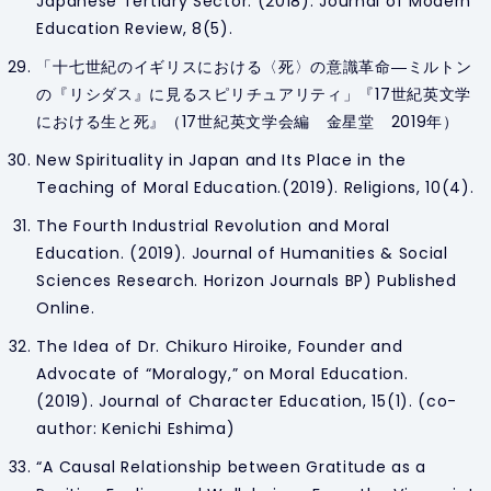
Japanese Tertiary Sector. (2018).
Journal of Modern
Education Review
, 8(5).
「十七世紀のイギリスにおける〈死〉の意識革命―ミルトン
の『リシダス』に見るスピリチュアリティ」『17世紀英文学
における生と死』（17世紀英文学会編 金星堂 2019年）
New Spirituality in Japan and Its Place in the
Teaching of Moral Education.(2019).
Religions
, 10(4).
The Fourth Industrial Revolution and Moral
Education. (2019).
Journal of Humanities & Social
Sciences Research
. Horizon Journals BP) Published
Online.
The Idea of Dr. Chikuro Hiroike, Founder and
Advocate of “Moralogy,” on Moral Education.
(2019).
Journal of Character Education
, 15(1). (co-
author: Kenichi Eshima)
“A Causal Relationship between Gratitude as a