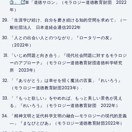
③」
単「道徳サロン」（モラロジー道徳教育財団 2022
年）
「生涯学び続け、自分を磨き続ける知的空間を求めて」（一
般社団法人 日本道経会通信2022年
「人との出会い人とのつながり」『ロータリーの友』
（2022年）
「いじめ問題と向き合う」『現代社会問題に対するモラロジ
ーのアプローチ』（モラロジー道徳教育財団道徳科学研究
所 2023年）
「『ありがとう』は幸せを招く魔法の言葉」『れいろう』
（モラロジー道徳教育財団2023年）.
「『もっと欲しい』をやめれば、もっと美しい景色が見え
る」『れいろう』（モラロジー道徳教育財団 2022年）
「精神文明と近代科学文明の融合―モラロジーの現代的意義
―」『まなびとぴあ』（モラロジー道徳教育財団2022年）