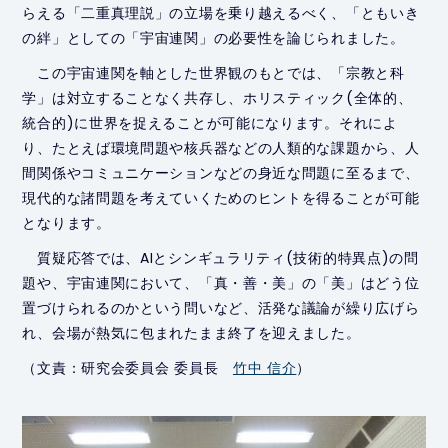
らえる「二重真理説」の立場を乗り越えるべく、「ともいき
の絆」としての「宇宙連関」の必要性を論じられました。
この宇宙連関を軸とした世界観のもとでは、「宗教と科
学」は対立することなく共存し、ホリスティック(全体的、
統合的)に世界を捉えることが可能になります。それによ
り、たとえば環境問題や核兵器などの人類的な課題から、人
間関係やコミュニケーションなどの身近な問題に至るまで、
現代的な諸問題を考えていくためのヒントを得ることが可能
となります。
質疑応答では、AIとシンギュラリティ(技術的特異点)の問
題や、宇宙連関において、「真・善・美」の「美」はどう位
置づけられるのかという問いなど、活発な議論が繰り広げら
れ、会場が熱気に包まれたまま終了を迎えました。
（文責：研究会委員会 委員長
竹中 信介
）