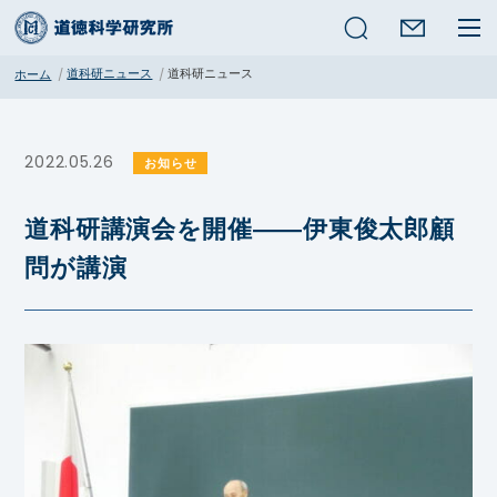
検索
道科研ニュース
道科研ニュース
ホーム
2022.05.26
お知らせ
道科研講演会を開催――伊東俊太郎顧
問が講演