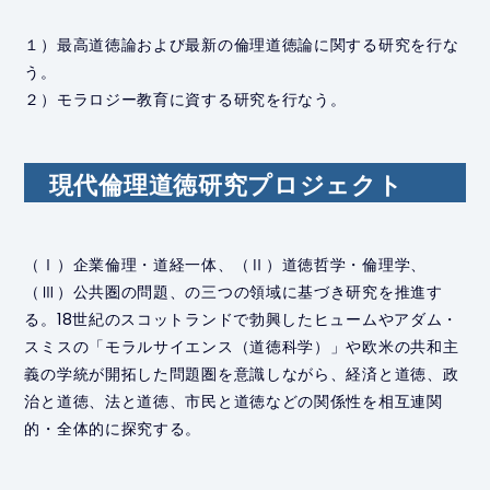
１）最高道徳論および最新の倫理道徳論に関する研究を行な
う。
２）モラロジー教育に資する研究を行なう。
現代倫理道徳研究プロジェクト
（Ⅰ）企業倫理・道経一体、（Ⅱ）道徳哲学・倫理学、
（Ⅲ）公共圏の問題、の三つの領域に基づき研究を推進す
る。18世紀のスコットランドで勃興したヒュームやアダム・
スミスの「モラルサイエンス（道徳科学）」や欧米の共和主
義の学統が開拓した問題圏を意識しながら、経済と道徳、政
治と道徳、法と道徳、市民と道徳などの関係性を相互連関
的・全体的に探究する。