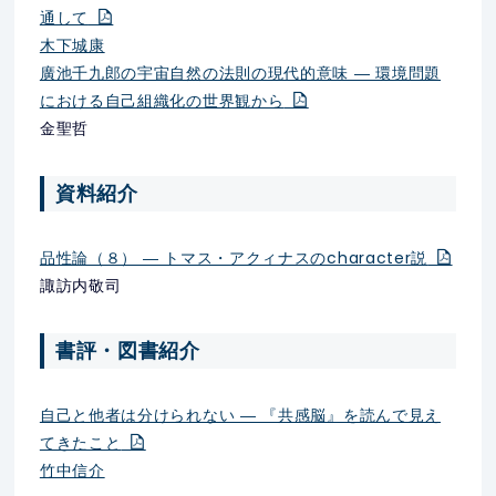
通して
木下城康
廣池千九郎の宇宙自然の法則の現代的意味 ― 環境問題
における自己組織化の世界観から
金聖哲
資料紹介
品性論（８） ― トマス・アクィナスのcharacter説
諏訪内敬司
書評・図書紹介
自己と他者は分けられない ― 『共感脳』を読んで見え
てきたこと
竹中信介