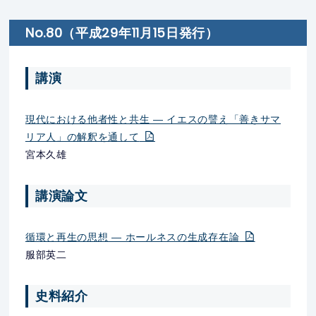
No.80（平成29年11月15日発行）
講演
現代における他者性と共生 ― イエスの譬え「善きサマ
リア人」の解釈を通して
宮本久雄
講演論文
循環と再生の思想 ― ホールネスの生成存在論
服部英二
史料紹介