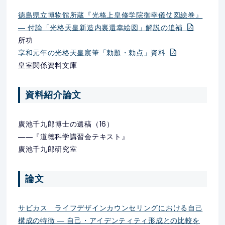
徳島県立博物館所蔵『光格上皇修学院御幸儀仗図絵巻』
― 付論「光格天皇新造内裏還幸絵図」解説の追補
所功
享和元年の光格天皇宸筆「勅題・勅点」資料
皇室関係資料文庫
資料紹介論文
廣池千九郎博士の遺稿（16）
――『道徳科学講習会テキスト』
廣池千九郎研究室
論文
サビカス ライフデザインカウンセリングにおける自己
構成の特徴 ― 自己・アイデンティティ形成との比較を