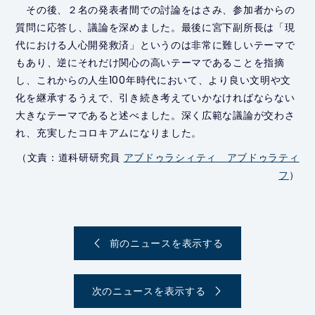
その後、２名の発表者間での討論をはさみ、参加者からの
質問に応答し、議論を深めました。最後に宮下副所長は「現
代における人心開発救済」というのは非常に難しいテーマで
もあり、逆にそれだけ関心の高いテーマであることを指摘
し、これからの人生100年時代において、より良い文明や文
化を継承するうえで、引き続き考えていかなければならない
大きなテーマであると述べました。深く広範な議論が交わさ
れ、充実したコロキアムになりました。
（文責：道科研研究員
アブドゥラシィティ アブドゥラティ
フ
）
前のニュースを表示する
投
稿
次のニュースを表示する
ナ