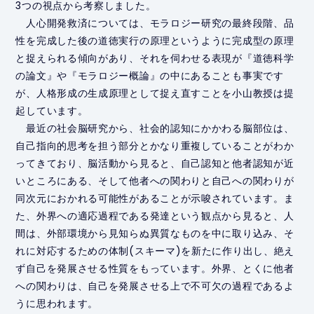
3つの視点から考察しました。
人心開発救済については、モラロジー研究の最終段階、品
性を完成した後の道徳実行の原理というように完成型の原理
と捉えられる傾向があり、それを伺わせる表現が『道徳科学
の論文』や『モラロジー概論』の中にあることも事実です
が、人格形成の生成原理として捉え直すことを小山教授は提
起しています。
最近の社会脳研究から、社会的認知にかかわる脳部位は、
自己指向的思考を担う部分とかなり重複していることがわか
ってきており、脳活動から見ると、自己認知と他者認知が近
いところにある、そして他者への関わりと自己への関わりが
同次元におかれる可能性があることが示唆されています。ま
た、外界への適応過程である発達という観点から見ると、人
間は、外部環境から見知らぬ異質なものを中に取り込み、そ
れに対応するための体制(スキーマ)を新たに作り出し、絶え
ず自己を発展させる性質をもっています。外界、とくに他者
への関わりは、自己を発展させる上で不可欠の過程であるよ
うに思われます。