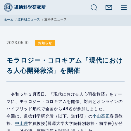
検索
道科研ニュース
道科研ニュース
ホーム
2023.05.10
お知らせ
モラロジー・コロキアム「現代におけ
る人心開発救済」を開催
令和５年３月15日、「現代における人心開発救済」をテー
マに、モラロジー・コロキアムを開催、対面とオンラインの
ハイブリッド形式で全国から48名が参加しました。
今回は、道徳科学研究所（以下、道科研）の
小山高正
客員教
授、
中山理
客員教授(麗澤大学大学院特別教授・前学長)が登
壇し、その後、質疑応答と討論を行いました。