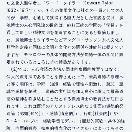
た文化人類学者エドワード・タイラー（Edward Tylor
1832～1917年）が、社会の集団文化は社会の一員としての人
間が「学習」を通して獲得する能力だとした言説を受け、廣
池博士の人心開発論の目的は、純粋正統の学問の「学習」を
通して新しい精神文明を創造することにあると指摘しまし
た。廣池博士もタイラーなどアングロ・サクソン系の文化人
類学的定義と同様に文明と文化との関係を連続的に捉えてい
ますが、モラロジーの具体的開発方法が知徳一体の学問に限
定されているところにその特徴があります。
(2)では、人心救済の方法が団体的集団的教育ではなく、
個人的教育法であることを押さえた上で、最高道徳の原理へ
と導く順序は、学問・知識・経験で理性を刺激し、慈悲・至
誠で感情を刺激し、道徳の実行談を加え良心に訴えて最高道
徳の精神を吹き込むことだとする廣池博士の教育法が注目さ
れます。これは西洋のアリストテレス的な３側面の道徳的発
達論（認知[知的]）・感情[情意的]）、行動[社会的]）や、
D・A・コルブの「経験学習モデル」（能動的実験・具体的経
験・内面的観察・抽象的概念化のサイクル）によってもその